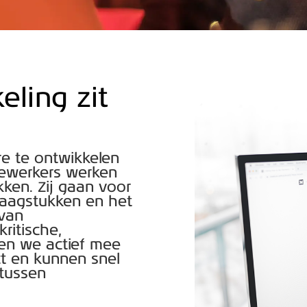
eling zit
re te ontwikkelen
dewerkers werken
ken. Zij gaan voor
raagstukken en het
 van
ritische,
en we actief mee
ct en kunnen snel
 tussen